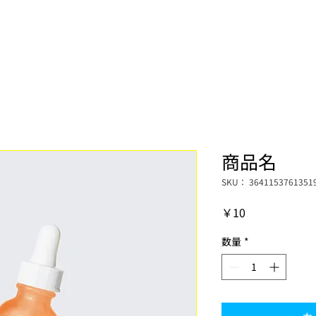
コーチ
お問い合わせ
商品名
SKU： 3641153761351
価
￥10
格
数量
*